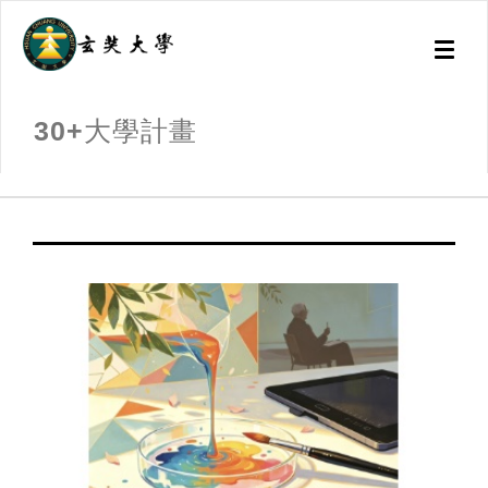
Toggl
naviga
30+大學計畫
:::