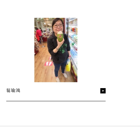
翁瑜鴻
:::