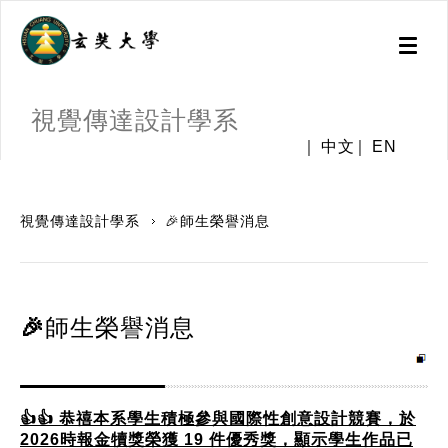
Toggl
naviga
視覺傳達設計學系
中文
EN
:::
視覺傳達設計學系
🎉師生榮譽消息
🎉師生榮譽消息
👍👍 恭禧本系學生積極參與國際性創意設計競賽，於
2026時報金犢獎榮獲 19 件優秀獎，顯示學生作品已