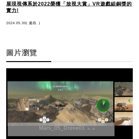
展現視傳系於2022榮獲「放視大賞」VR遊戲組銅獎的
實力!
2024.05.30( 週四. )
圖片瀏覽
Mars_05_Drone01