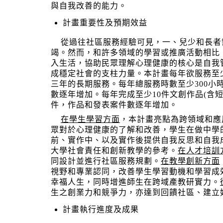
與自我改善的能力。
計畫重要性及預期效益
從過往社區服務經驗可見，一、兒少和長者
竭。然而，和許多領域的學習或推廣活動相比
入生活，協助民眾理解心理健康的核心是自我
成穩定社會的支柱力量。本計畫每年欲服務至
三年的長期服務。每年總服務時數至少
300
小
數逐年增加。每年完成至少
10
件文創作品(含
件，作品和發表案件數逐年增加。
在學生學習方面
，本計畫亮點為跨領域和應
眾對於心理健康的了解和改善，學生在做中學
前、實作中、以及實作後提供自我反思和自我
大學社會責任和創新教學的參考。
在人才培訓
同設計並進行社區服務規劃。
在教學創新方面
視野和專業認同，改善學生學習動機和學習成
幸福人生，同時增進師生在跨域產教研實力。
生之創業力和競爭力，亦達到回饋社區、建立
計畫執行進度及成果