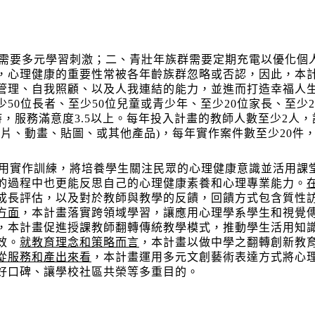
需要多元學習刺激；二、青壯年族群需要定期充電以優化個
，心理健康的重要性常被各年齡族群忽略或否認，因此，本
管理、自我照顧、以及人我連結的能力，並進而打造幸福人
少
50
位長者、至少
50
位兒童或青少年、至少
20
位家長、至少
2
時，服務滿意度
3.5
以上。每年投入計畫的教師人數至少
2
人，
短片、動畫、貼圖、或其他產品)，每年實作案件數至少
20
件
用實作訓練，將培養學生關注民眾的心理健康意識並活用課
的過程中也更能反思自己的心理健康素養和心理專業能力。
成長評估，以及對於教師與教學的反饋，回饋方式包含質性
方面
，本計畫落實跨領域學習，讓應用心理學系學生和視覺
，本計畫促進授課教師翻轉傳統教學模式，推動學生活用知
效。
就教育理念和策略而言
，本計畫以做中學之翻轉創新教
從服務和產出來看
，本計畫運用多元文創藝術表達方式將心
好口碑、讓學校社區共榮等多重目的。