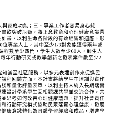
人與家庭功能；三、專業工作者容易身心耗
計畫欲突破瓶頸，將正念教育和心理健康意識帶
生計畫，以利生命各階段的有效經營和適應，形
0
位專業人士，其中至少
1/3
對象能獲得兩年或
課程數至少四門，學生人數至少
60
人，師生人
，每年行動研究或教學創新之發表案件數至少
2
堂知識至社區服務，以多元表達創作來促進民
在課程回饋方面
，本計畫將給學生在培訓與實作
訪談和量化評量表單，以利主持人納入長期落實
傳達設計學系學生互相觀課共學並交流合作，共
識並思考如何改善心理健康議題，提升社會責任
育和行動研究模式協助民眾落實心理健康，發展
理健康意識轉化為具體學習經驗和成品，增進學