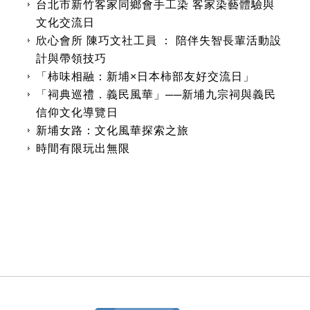
台北市新竹客家同鄉會手工染 客家染藝體驗與
文化交流日
欣心會所 陳巧文社工員 ： 陪伴失智長輩活動設
計與帶領技巧
「柿味相融：新埔×日本柿部友好交流日」
「祠典巡禮．義民風華」──新埔九宗祠與義民
信仰文化導覽日
新埔女路：文化風華探索之旅
時間有限玩出無限
:::