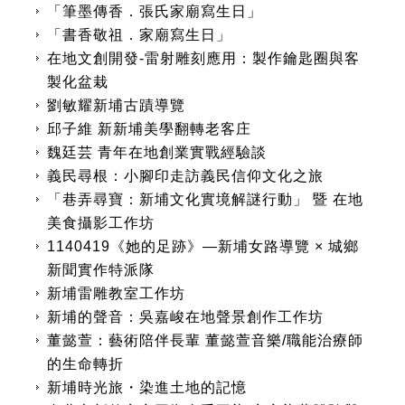
「筆墨傳香．張氏家廟寫生日」
「書香敬祖．家廟寫生日」
在地文創開發-雷射雕刻應用：製作鑰匙圈與客
製化盆栽
劉敏耀新埔古蹟導覽
邱子維 新新埔美學翻轉老客庄
魏廷芸 青年在地創業實戰經驗談
義民尋根：小腳印走訪義民信仰文化之旅
「巷弄尋寶：新埔文化實境解謎行動」 暨 在地
美食攝影工作坊
1140419《她的足跡》—新埔女路導覽 × 城鄉
新聞實作特派隊
新埔雷雕教室工作坊
新埔的聲音：吳嘉峻在地聲景創作工作坊
董懿萱：藝術陪伴長輩 董懿萱音樂/職能治療師
的生命轉折
新埔時光旅・染進土地的記憶