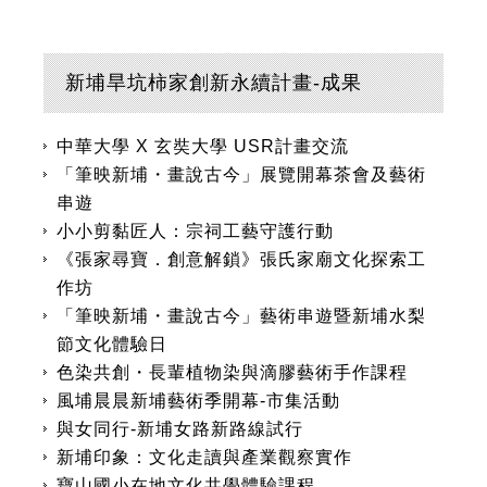
新埔旱坑柿家創新永續計畫-成果
中華大學 X 玄奘大學 USR計畫交流
「筆映新埔・畫說古今」展覽開幕茶會及藝術
串遊
小小剪黏匠人：宗祠工藝守護行動
《張家尋寶．創意解鎖》張氏家廟文化探索工
作坊
「筆映新埔・畫說古今」藝術串遊暨新埔水梨
節文化體驗日
色染共創・長輩植物染與滴膠藝術手作課程
風埔晨晨新埔藝術季開幕-市集活動
與女同行-新埔女路新路線試行
新埔印象：文化走讀與產業觀察實作
寶山國小在地文化共學體驗課程