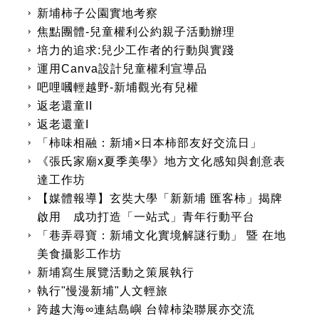
新埔柿子公園實地考察
焦點團體-兒童權利公約親子活動辦理
培力的追求:兒少工作者的行動與實踐
運用Canva設計兒童權利宣導品
吧哩嘓輕越野-新埔觀光有兒權
返老還童II
返老還童I
「柿味相融：新埔×日本柿部友好交流日」
《張氏家廟x夏季美學》地方文化感知與創意表
達工作坊
【媒體報導】玄奘大學「新新埔 匯客柿」揭牌
啟用 成功打造「一站式」青年行動平台
「巷弄尋寶：新埔文化實境解謎行動」 暨 在地
美食攝影工作坊
新埔寫生展覽活動之策展執行
執行"慢漫新埔"人文輕旅
跨越大海∞連結島嶼 台韓柿染聯展亦交流