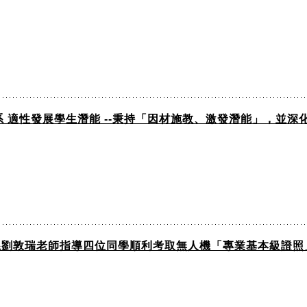
 適性發展學生潛能 --秉持「因材施教、激發潛能」，並
傳系劉敦瑞老師指導四位同學順利考取無人機「專業基本級證照