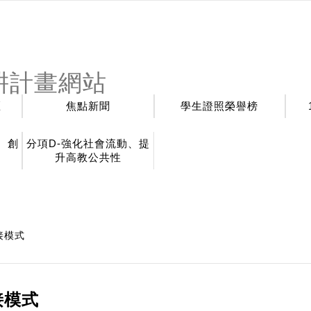
耕計畫網站
區
焦點新聞
學生證照榮譽榜
、創
分項D-強化社會流動、提
升高教公共性
接模式
接模式