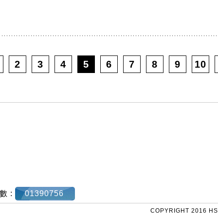
2
3
4
5
6
7
8
9
10
數 :
01390756
COPYRIGHT 2016 HS