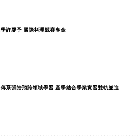
大學許馨予 國際料理競賽奪金
視傳系張皓翔跨領域學習 產學結合學業實習雙軌並進