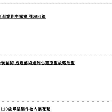
創新創業期中擺攤 課程回顧
N心玩藝術 透過藝術達到心靈療癒放鬆治癒
系110級畢業製作校內展花絮