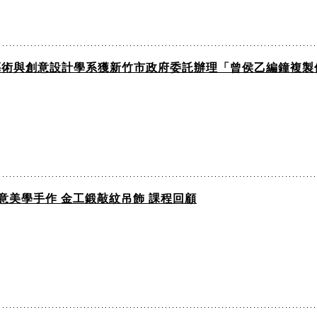
藝術與創意設計學系獲新竹市政府委託辦理「曾侯乙編鐘複製
創意美學手作 金工鍛敲紋吊飾 課程回顧