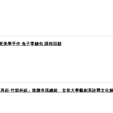
創意美學手作 兔子零錢包 課程回顧
風再起-竹節杯組」致贈帛琉總統 玄奘大學藝創系詮釋文化