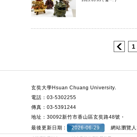
2025.03.03 ( 週一. )
1
:::
玄奘大學Hsuan Chuang University.
電話：03-5302255
傳真：03-5391244
地址：30092新竹市香山區玄奘路48號・
最後更新日期 :
2026-06-29
網站瀏覽人