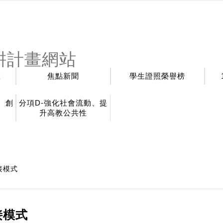
耕計畫網站
區
焦點新聞
學生證照榮譽榜
、創
分項D-強化社會流動、提
升高教公共性
接模式
接模式