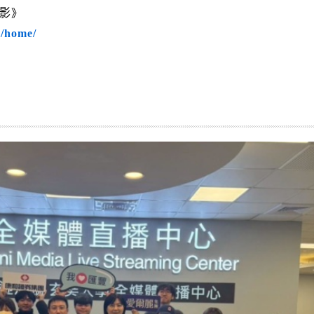
徵影》
w/home/