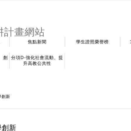
耕計畫網站
區
焦點新聞
學生證照榮譽榜
、創
分項D-強化社會流動、提
升高教公共性
學創新
學創新