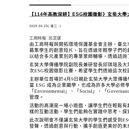
【114年高教深耕】ESG校園徵影》玄奘大
2025.04.23( 週三. )
工商時報
呂芷瑗
由工商時報與開拓環境保護基金會主辦，臺北市
募集學生的創意短片，旨在透過年輕學子們的
以結合多元產業別的專業業師輔導，透過諮詢
玄奘大學傳播學院副院長兼研發長邱琪瑄及大
次ESG校園徵影比賽，希望學生們透過這次校
主辦單位首場於4月9日親赴玄奘大學大眾傳
當 ESG 成為企業顯學，也成為許多大學必
「Environmental」、「Social」
管理。
活動的高潮是一場小遊戲，讓學生們在輕鬆有
樣的互動活動，學生們能夠在實踐中思考，探
此次說明會不僅讓玄奘大學的學生們感受到E
發聲，透過創意與行動，攜手創造更美好的未