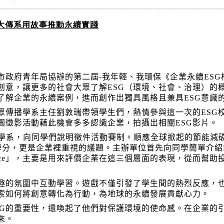
學大傳系用故事推動永續實踐
政府青年局協辦的第二屆-我年輕、我環保《企業永續ESG
創意，讓更多的社會大眾了解ESG（環境、社會、治理）的
了解企業的永續案例，進而創作出獨具風格且兼具ESG意識
眾傳播學系主任劉敦瑞帶領學生們，熱情參與這一次的ESG
園徵影活動藉此機會多多認識企業，拍攝出相關ESG影片。
播學系，向同學們說明徵件活動賽制。順應全球掀起的節能減
修學分，更是企業裡重視的議題。主辦單位首先向同學簡單介紹
、「Governance」，主要是用來評價企業在這三個層面的表現，
趣的氛圍中互動學習。遊戲不僅引發了學生間的熱烈反應，也
索如何將創意轉化為行動，為地球的永續發展貢獻心力。
SG的重要性，還喚起了他們對保護環境的使命感。在企業的
來。