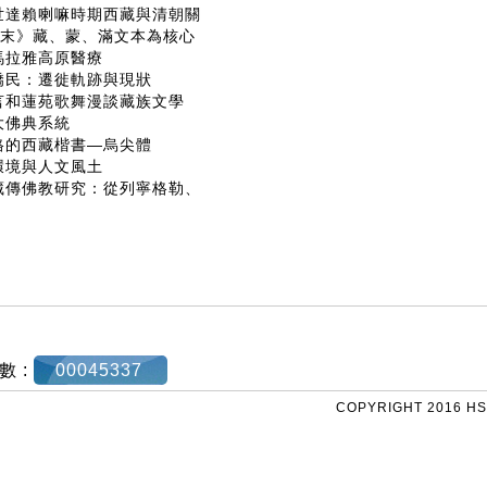
六世達賴喇嘛時期西藏與清朝關
始末》藏、蒙、滿文本為核心
喜馬拉雅高原醫療
人僑民：遷徙軌跡與現狀
格言和蓮苑歌舞漫談藏族文學
兩大佛典系統
風格的西藏楷書—烏尖體
理環境與人文風土
的藏傳佛教研究：從列寧格勒、
數 :
00045337
COPYRIGHT 2016 HS