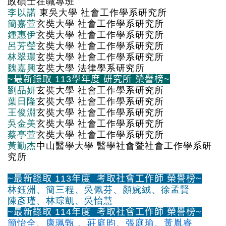
政碩士在職專班
李以諾
東吳大學 社會工作學系研究所
簡嘉萱
玄奘大學 社會工作學系研究所
鍾惠伊
玄奘大學 社會工作學系研究所
呂芳瑩
玄奘大學 社會工作學系研究所
林翠環
玄奘大學 社會工作學系研究所
魏嘉興
玄奘大學 法律學系研究所
~最新錄取 113學年度 研究所 榮譽榜~
劉品妍
玄奘大學 社會工作學系
研究所
葉日隆
玄奘大學 社會工作學系
研究所
王俊淵
玄奘大學 社會工作學系
研究所
吳金美
玄奘大學 社會工作學系
研究所
蔡亭萱
玄奘大學 社會工作學系
研究所
黃勤杰
中山醫學大學 醫學社會暨社會工作學系
研
究所
~
最新錄取
113年度 考取社會工作師 榮譽榜~
林鈺洲、簡三程、吳佩芬、顏婉絨、
徐孟賢
陳彥瑾
、林琮凱、吳怡慧
~
最新錄取
114年度 考取社會工作師 榮譽榜~
簡怡全
、
康珮甄
、
莊庭昀
、
張庭瑜
、
黃胤睿