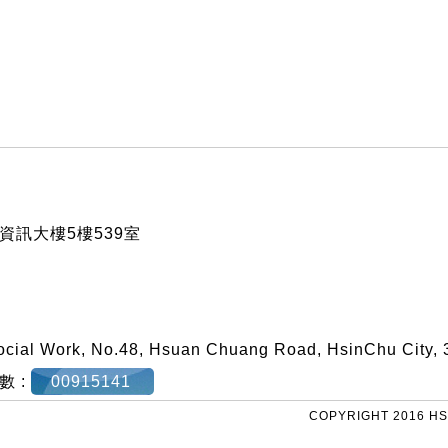
訊大樓5樓539室
ocial Work, No.48, Hsuan Chuang Road, HsinChu City, 
數 :
00915141
COPYRIGHT 2016 HS