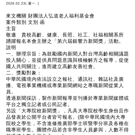
2026.02.23( 週一. )
來文機關
財團法人弘道老人福利基金會
案件類別
文別
函
主旨
敬邀 貴校高齡、健康、長照、社工、社福相關系所
踴躍報名本會主辦之「第六屆銀響力新聞獎」活動。
說明
一、辦理宗旨：為鼓勵國內新聞人對台灣高齡相關議題
投入關心，並提供具問題意識與積極解方之報導，促使
國人共同關注，進而建立高齡友善社會。
二、獎勵對象：
中華民國境內依法設立之報社、通訊社、雜誌社及廣
播、電視事業機構或專業新聞網站之專職新聞從業人
員。
透過新聞採訪，製作新聞報導並刊播於專業新聞媒體或
平台之獨立記者或公民記者。
另設「大專院校新聞獎」，凡具大專院校學生身份且作
品發表於公開平台者皆可報名。(限中華民國境內大專
院校之學生，不含進修推廣部學士班暨學分班及各種在
職專班學生。團體作品若含非學生人員參與，人數不得