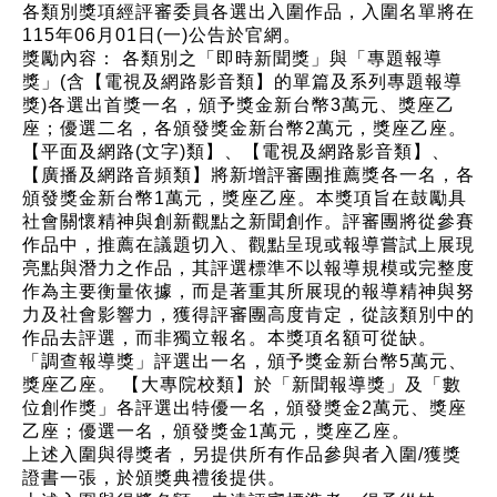
各類別獎項經評審委員各選出入圍作品，入圍名單將在
115年06月01日(一)公告於官網。
獎勵內容： 各類別之「即時新聞獎」與「專題報導
獎」(含【電視及網路影音類】的單篇及系列專題報導
獎)各選出首獎一名，頒予獎金新台幣3萬元、獎座乙
座；優選二名，各頒發獎金新台幣2萬元，獎座乙座。
【平面及網路(文字)類】、【電視及網路影音類】、
【廣播及網路音頻類】將新增評審團推薦獎各一名，各
頒發獎金新台幣1萬元，獎座乙座。本獎項旨在鼓勵具
社會關懷精神與創新觀點之新聞創作。評審團將從參賽
作品中，推薦在議題切入、觀點呈現或報導嘗試上展現
亮點與潛力之作品，其評選標準不以報導規模或完整度
作為主要衡量依據，而是著重其所展現的報導精神與努
力及社會影響力，獲得評審團高度肯定，從該類別中的
作品去評選，而非獨立報名。本獎項名額可從缺。
「調查報導獎」評選出一名，頒予獎金新台幣5萬元、
獎座乙座。 【大專院校類】於「新聞報導獎」及「數
位創作獎」各評選出特優一名，頒發獎金2萬元、獎座
乙座；優選一名，頒發獎金1萬元，獎座乙座。
上述入圍與得獎者，另提供所有作品參與者入圍/獲獎
證書一張，於頒獎典禮後提供。