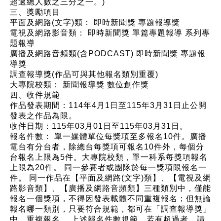
超過總人數之三分之一。)
三、獎勵項目
平面及網路(文字)類： 即時新聞獎 專題報導獎
電視及網路影音類： 即時新聞獎 單篇專題報導 系列專
題報導
廣播及網路音頻類(含PODCAST) 即時新聞獎 專題報
導獎
調查報導獎(作品可與其他報名類別重覆)
大專院校類： 新聞報導獎 數位創作獎
四、收件規範
作品發表期間：114年4月1日至115年3月31日止公開
發表之作品為限。
收件日期：115年03月01日至115年03月31日。
報名件數： 單一媒體單位每獎項至多報名10件。廣播
電台有分台者，除總台每獎項可報名10件外，每個分
台報名上限為5件。大專院校類，單一科系每獎項報名
上限為20件。 同一參賽者或團隊於每一獎項限報名一
件。 同一作品在【平面及網路(文字)類】、【電視及網
路影音類】、【廣播及網路音頻類】三種類別中，僅能
報名一個獎項，不得因發表載體不同重複報名；但無論
報名哪一類別，只要符合規範，都可在「調查報導獎」
中，重複報名。 上述報名件數規範，若有超過者，請