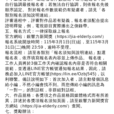
自行協調最後報名者；若無法自行協調，則依報名先後
順序認定。 對於報名件數規範仍有疑慮者，請見「各
類別報名須知說明連結」
評審過程中，評審對作品若有疑義，報名者須配合提出
證明釋疑，例，電視節目實際播出之側錄帶。
五、報名方式：一律採取線上報名
官方網站：銀響力新聞獎（https://jia-elderly.com/）
報名系統開放時間：115年3月1日(日)起，至115年3月
31日(二)晚間 23:59，逾時不受理。
報名流程： 請至各類別「報名須知與說明連結」點選
報名表，依序填寫報名表內容並上傳作品。 報名後，
工作人員將於3個工作天內確認報名內容是否符合相關
規範，並透過LINE官方帳號通知報名結果，因此，請
務必加入LINE官方帳號(https://lin.ee/Ozbj545)，以
利聯繫。備註說明如下：首次加入者，請主動發個訊息
給小編，不然小編會找不到。而您傳給小編的訊息為
「一對一」的對話框，非群組對話框。
六、作品規格：各獎項之作品規格因媒體格式而有所差
異，詳述於各獎項報名須知頁面，請至銀響力新聞獎官
方網站（https://jia-elderly.com/）查閱。
七、獎勵辦法：