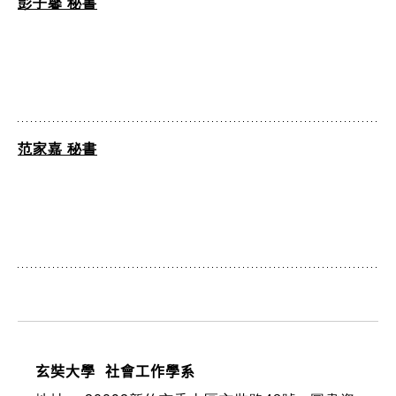
彭子馨 秘書
范家嘉 秘書
:::
玄奘大學 社會工作學系