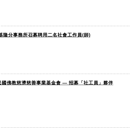
隆分事務所召募聘用二名社會工作員(師)
國佛教慈濟慈善事業基金會 — 招募「社工員」夥伴