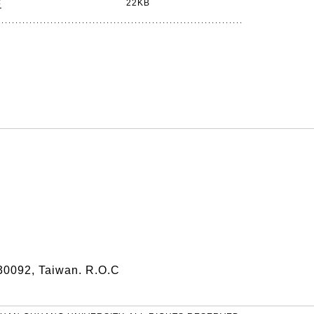
書
22KB
30092, Taiwan. R.O.C