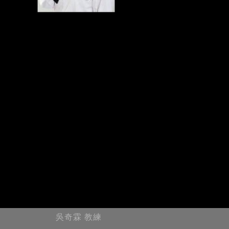
吳奇霖 教練