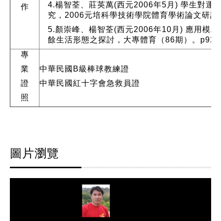
4.楊智荃、莊英萬(西元2006年5月)
學生對運
作
究
，2006元培科學技術學院體育學術論文研討
5.顏崇峰、楊智荃(西元2006年10月)
應用模糊
餘生活形態之探討
，大專體育（86期）。p92-
專
業
中華民國B級棒球教練證
證
中華民國紅十字會急救員證
照
圖片瀏覽