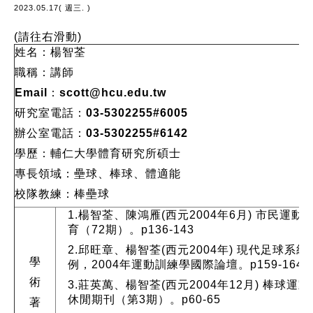
2023.05.17( 週三. )
(請往右滑動)
姓名：楊智荃
職稱：講師
Email
：
scott@hcu.edu.tw
研究室電話：03-5302255#6005
辦公室電話
：03-5302255#6142
學歷：輔仁大學體育研究所碩士
專長領域：壘球、棒球、體適能
校隊教練
：棒壘球
1.楊智荃、陳鴻雁(西元2004年6月)
市民運動
育（72期）。p136-143
2.邱旺章、楊智荃(西元2004年)
現代足球系統
學
例
，2004年運動訓練學國際論壇。p159-164
術
3.莊英萬、楊智荃(西元2004年12月)
棒球運動
休閒期刊（第3期）。p60-65
著