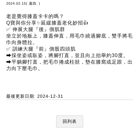
2024.02.15( 週四. )
老是覺得膝蓋卡卡的嗎？
Q寶與你分享✨延緩膝蓋老化妙招👍
✅ 伸展大腿『後』側肌群
坐立於地板上，膝蓋伸直，用毛巾繞過腳底，雙手將毛
巾向身體拉。
✅ 訓練大腿『前』側股四頭肌
➡採坐姿或臥姿，將腳打直，並且向上抬舉約30度。
➡平躺腳打直，把毛巾捲成柱狀，墊在膝窩或足跟，出
力向下壓毛巾。
最後更新日期: 2024-12-31
回列表