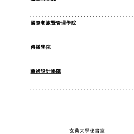
國際餐旅暨管理學院
傳播學院
藝術設計學院
:::
玄奘大學秘書室