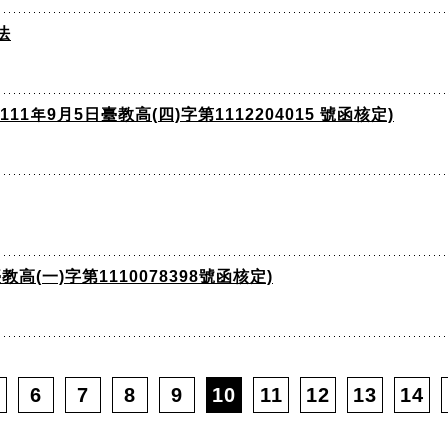
法
年9月5日臺教高(四)字第1112204015 號函核定)
高(一)字第1110078398號函核定)
6
7
8
9
10
11
12
13
14