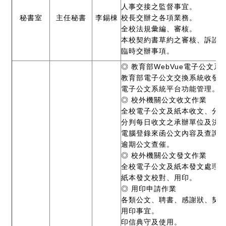
人事交接之監督事宜。
秘書室
主任秘書
李錫棟
校長交辦之各項業務。
全校法規彙編、審核。
本校契約書草約之審核、訴訟
臨時交辦事項。
◎
教育部WebVue電子公文系
教育部電子公文交換系統收發
電子公文系統平台功能管理。
◎
校外機關公文收文作業
全校電子公文及紙本收文、分
分判每日收文之承辦單位及決
電腦登錄來函公文內容及查詢
逾期公文查催。
◎
校外機關公文發文作業
全校電子公文及紙本發文處理
紙本發文校對、用印。
◎
用印申請作業
各類公文、聘書、感謝狀、契
用印事宜。
印信典守及使用。