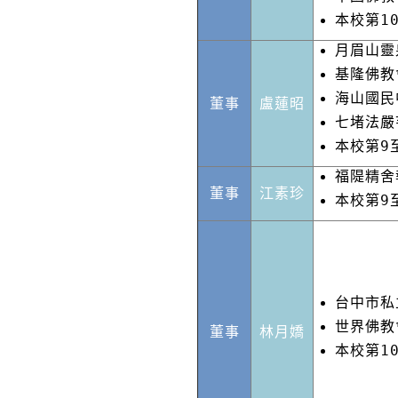
本校第1
月眉山靈
基隆佛教
海山國民
董事
盧蓮昭
七堵法嚴
本校第9
福隄精舍
董事
江素珍
本校第9
台中市私
世界佛教
董事
林月嬌
本校第