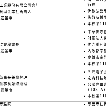
行長
工業股份有限公司會計
佛教弘誓
管理企業社負責人
佛教弘誓
0屆董事
本校第11
中華佛寺
財團法人
協會秘書長
佛寺季刊
0屆董事
內政部
高雄市宗
本校第1
久元電子
董事長兼總經理
宏齊科技
董事長兼總經理
台灣光電
(TOSIA
0屆董事
本校第11
寺監院
慈善寺住