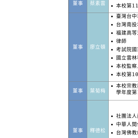
董事
蔡素雲
本校第1
臺灣台中
台灣南投
福建高等
律師
董事
廖立頓
考試院國
國立雲林
本校監察
本校第1
本校宗教
董事
葉菊梅
學年度第
社團法人
中華人間
董事
釋德松
台灣佛教