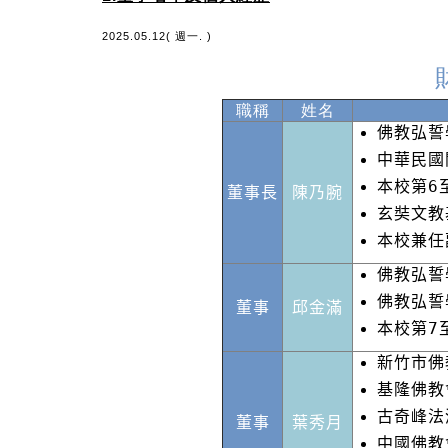
2025.05.12( 週一. )
職稱
姓名
佛教弘誓
中華民國
本校第6
董事長
陳乃腕
玄奘文教
本校兼任
佛教弘誓
佛教弘誓
董事
邱金滿
本校第7
新竹市佛
基隆佛教
古奇峰法
董事
葉秀月
中國佛教