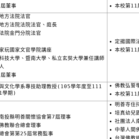
1屆董事
本校第11
地方法院法官
地方法院法院法官、庭長
法院金門分院法官
定揚國際
家玩國家文官學院講座
本校第11
科技大學、暨南大學、私立玄奘大學兼任講師
人
0屆董事
佛教弘誓
與文化學系專技助理教授(105學年度至111
1學期)
本校第11
明善寺住
培真幼兒
南投縣明善關懷協會第7屆理事
社團法人
佛教聯合總會理事
中華人間
總會第第25屆常務監事
台灣佛教