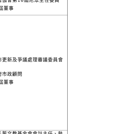
僧伽會第10屆尼眾主任委員
屆董事
市更新及爭議處理審議委員會
府市政顧問
屆董事
弘誓文教基金會會計主任、執