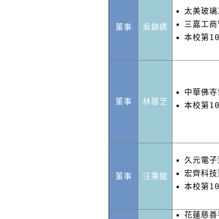
太美玻璃
三嘉工商
董事
吳錦綉
本校第1
中華佛寺
董事
林蓉芝
本校第1
久元電子
宏齊科技
董事
汪秉龍
本校第1
花蓮慈善