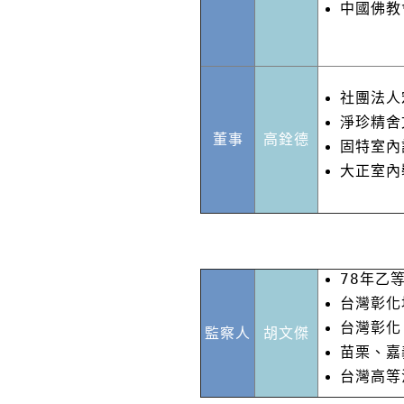
中國佛教
社團法人
淨珍精舍
董事
高銓德
固特室內
大正室內
78年乙
台灣彰化
台灣彰化
監察人
胡文傑
苗栗、嘉
台灣高等