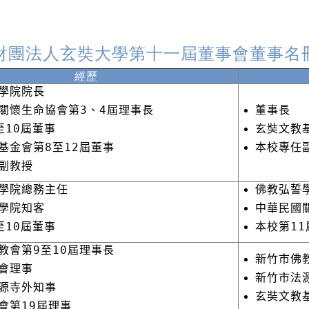
財團法人玄奘大學第十一屆董事會董事名
經歷
學院院長
關懷生命協會第3、4屆理事長
董事長
至10屆董事
玄奘文教
基金會第8至12屆董事
本校專任
副教授
學院總務主任
佛教弘誓
學院知客
中華民國
至10屆董事
本校第11
教會第9至10屆理事長
新竹市佛
會理事
新竹市法
源寺外知事
玄奘文教
會第19屆理事