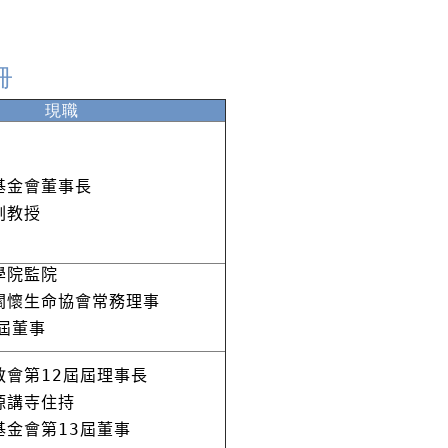
冊
現職
基金會董事長
副教授
學院監院
關懷生命協會常務理事
屆董事
教會第12屆屆理事長
源講寺住持
基金會第13屆董事