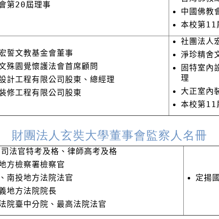
會第20屆理事
中國佛教
本校第11
社團法人
宏誓文教基金會董事
淨珍精舍
文殊園覺懷護法會首席顧問
固特室內
理
設計工程有限公司股東、總經理
大正室內
裝修工程有限公司股東
本校第11
財團法人玄奘大學董事會監察人名冊
等司法官特考及格、律師高考及格
地方檢察署檢察官
、南投地方法院法官
定揚
義地方法院院長
法院臺中分院、最高法院法官