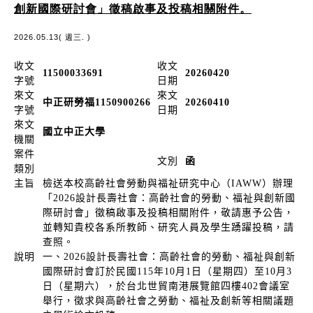
創新國際研討會」徵稿啟事及投稿相關附件。
2026.05.13( 週三. )
收文
收文
11500033691
20260420
字號
日期
來文
來文
中正研勞福1150900266
20260410
字號
日期
來文
國立中正大學
機關
案件
文別
函
類別
主旨
檢送本校高齡社會勞動與福祉研究中心（IAWW）辦理
「2026設計長壽社會：高齡社會的勞動、福祉與創新國
際研討會」徵稿啟事及投稿相關附件，敬請惠予公告，
並轉知貴校各系所教師、研究人員及學生踴躍投稿，請
查照。
說明
一、2026設計長壽社會：高齡社會的勞動、福祉與創新
國際研討會訂於民國115年10月1日（星期四）至10月3
日（星期六），於台北世貿南港展覽館四樓402會議室
舉行，徵求與高齡社會之勞動、福祉及創新等相關議題