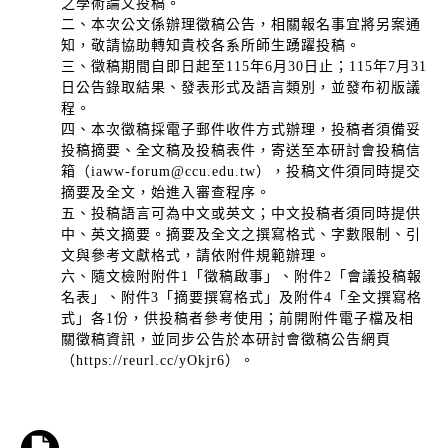
之學術論文投稿。
二、本次公文係辦理徵稿公告，相關報名事宜將另案通
知，敬請協助轉知貴校各系所師生踴躍投稿。
三、徵稿期間自即日起至115年6月30日止；115年7月31
日公告錄取結果、發表形式及語言類別，並發布初版議
程。
四、本次徵稿採電子郵件收件方式辦理，投稿者須備妥
投稿摘要、全文稿及投稿表件，寄送至本研討會投稿信
箱（iaww-forum@ccu.edu.tw），投稿文件須同時提交
摘要及全文，始進入審查程序。
五、投稿語言可為中文或英文；中文投稿者須同時提供
中、英文摘要。摘要及全文之撰寫格式、字數限制、引
文與參考文獻格式，請依附件規範辦理。
六、隨文檢附附件1「徵稿啟事」、附件2「會議投稿報
名表」、附件3「摘要撰寫格式」及附件4「全文撰寫格
式」各1份，供投稿者參考使用；前開附件電子檔及相
關徵稿資訊，並同步公告於本研討會徵稿公告網頁
（https://reurl.cc/yOkjr6）。