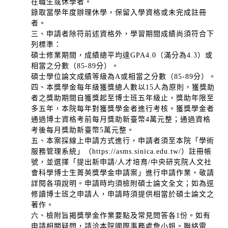
在職生或休學者。
錄取當學年度辦理休學，保留入學資格或未完成註冊
者。
三、申請者除符前述資格外，學習期間成績尚須符合下
列標準：
碩士修業期間，成績總平均達GPA4.0（滿分為4.3）或
相當之分數（85-89分）。
碩士學位論文成績等級為A或相當之分數（85-89分）。
四、本獎學金每年級獲獎總人數以15人為原則，獲獎助
者之獎助期間自獲獎起至博士班五年級止，獎助年限至
多五年，本院每年對獲獎學金者進行考核。獲獎學金者
通過博士資格考前每月獎助新臺幣4萬元整；通過資格
考後每月獎助新臺幣5萬元整。
五、本案採線上申請方式進行，申請者須至本院「學術
服務管理系統」（https://asms.sinica.edu.tw/）註冊帳
號，並選擇「提出新申請/人才培育/中央研究院人文社
會科學博士生菁英獎學金申請案」進行申請作業，敬請
詳閱各項說明。申請時均須檢附碩士論文全文；如為逕
修讀博士班之申請人，申請時須提供相當於碩士論文之
著作。
六、檢附旨揭獎學金作業要點及常見問答各1份。如有
申請相關疑問，請洽本院國際事務處詹小姐。聯絡電