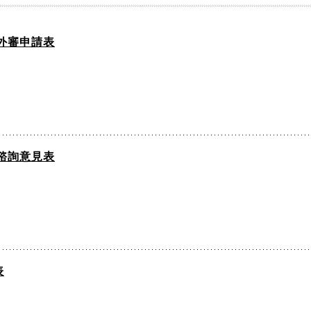
外審申請表
諮詢意見表
表