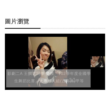
圖片瀏覽
影劇二A 王憫之同學 榮獲「102學年度全國學
生舞蹈比賽」大專個人組(古典舞)甲等