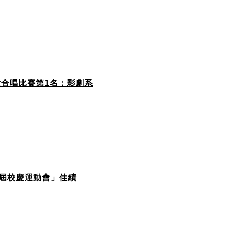
意合唱比賽第1名：影劇系
9屆校慶運動會」佳績