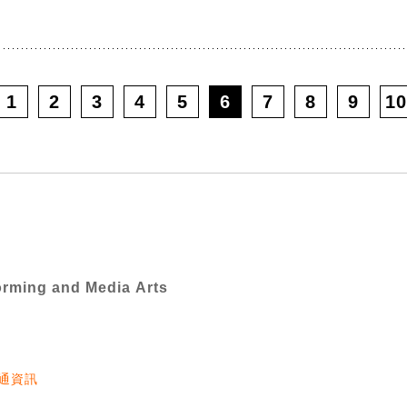
1
2
3
4
5
6
7
8
9
10
orming and Media Arts
通資訊