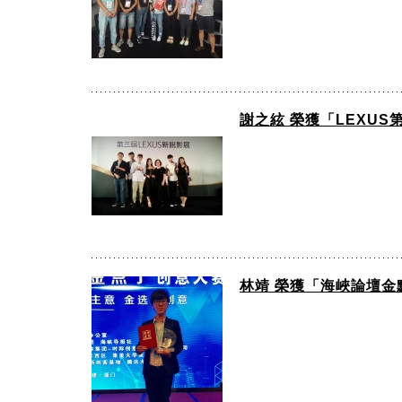
謝之絃 榮獲「LEXU
林靖 榮獲「海峽論壇金