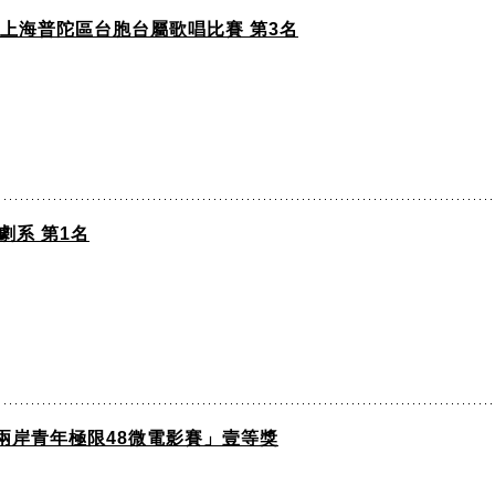
屆上海普陀區台胞台屬歌唱比賽 第3名
劇系 第1名
兩岸青年極限48微電影賽」壹等獎