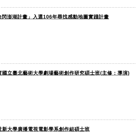
閃澎湖計畫」入選106年尋找感動地圖實踐計畫
年度國立臺北藝術大學劇場藝術創作研究碩士班(主修：導演)
度世新大學廣播電視電影學系創作組碩士班