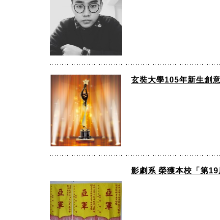
玄奘大學105年新生創
影劇系 榮獲本校「第1