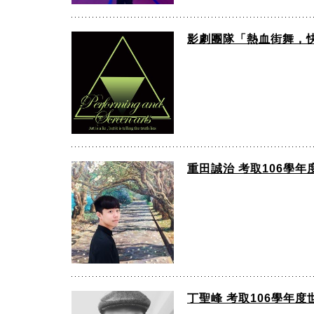
影劇團隊「熱血街舞，快
重田誠治 考取106學
丁聖峰 考取106學年