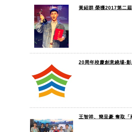
黃紹群 榮獲2017第二
20周年校慶創意繞場-影
王智祥、簡呈豪 奪取「