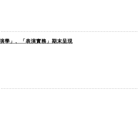
「導演學」、「表演實務」期末呈現