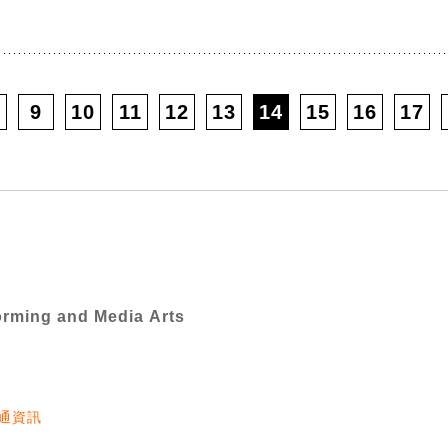
9
10
11
12
13
14
15
16
17
orming and Media Arts
通資訊