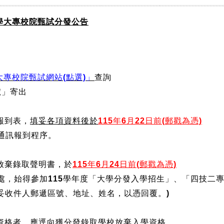
學大專校院甄試分發公告
大專校院甄試網站(點選)
」
查詢
號」寄出
報到表，
填妥各項資料後於
115
年6月22日前(郵戳為憑)
通訊報到程序。
放棄錄取聲明書，於
115年6月24日前(郵戳為憑)
處，
始得參加115學年度「大學分發入學招生」、「四技二
妥收件人郵遞區號、地址、姓名，以憑回覆。)
學資格者，應逕向獲分發錄取學校放棄入學資格，