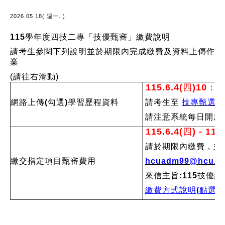
2026.05.18( 週一. )
115學年度四技二專「技優甄審」繳費說明
請考生參閱下列說明並於期限內完成繳費及資料上傳作
業
(請往右滑動)
115.6.4(四)10：00
網路上傳(勾選)學習歷程資料
請考生至
技專甄選會
請注意系統每日開放
115.6.4(四) - 115
請於期限內繳費，並將
繳交指定項目甄審費用
hcuadm99@hcu.ed
來信主旨:115技優
繳費方式說明(
點選)