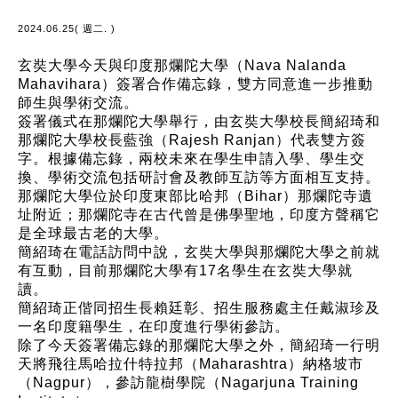
2024.06.25( 週二. )
玄奘大學今天與印度那爛陀大學（Nava Nalanda
Mahavihara）簽署合作備忘錄，雙方同意進一步推動
師生與學術交流。
簽署儀式在那爛陀大學舉行，由玄奘大學校長簡紹琦和
那爛陀大學校長藍強（Rajesh Ranjan）代表雙方簽
字。根據備忘錄，兩校未來在學生申請入學、學生交
換、學術交流包括研討會及教師互訪等方面相互支持。
那爛陀大學位於印度東部比哈邦（Bihar）那爛陀寺遺
址附近；那爛陀寺在古代曾是佛學聖地，印度方聲稱它
是全球最古老的大學。
簡紹琦在電話訪問中說，玄奘大學與那爛陀大學之前就
有互動，目前那爛陀大學有17名學生在玄奘大學就
讀。
簡紹琦正偕同招生長賴廷彰、招生服務處主任戴淑珍及
一名印度籍學生，在印度進行學術參訪。
除了今天簽署備忘錄的那爛陀大學之外，簡紹琦一行明
天將飛往馬哈拉什特拉邦（Maharashtra）納格坡市
（Nagpur），參訪龍樹學院（Nagarjuna Training