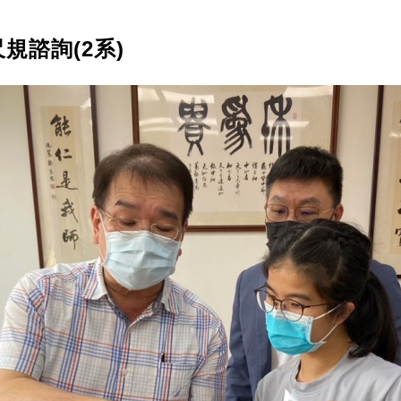
尺規諮詢(2系)