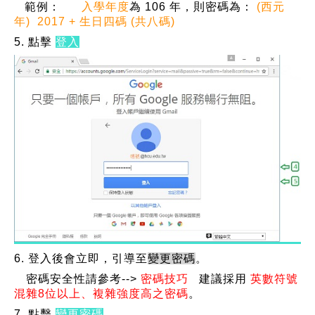
範例：
入學年度
為 106 年，則密碼為：
(西元
年) 2017 + 生日四碼 (共八碼)
5. 點擊
登入
6. 登入後會立即，引導至
變更密碼
。
密碼安全性請參考-->
密碼技巧
建議採用
英數符號
混雜8位以上、複雜強度高之密碼
。
7. 點擊
變更密碼