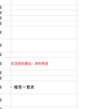
部
部
部
部
部
部
部
部
包含資料匯出、資料修改
部
部
權限一覽表
部
部