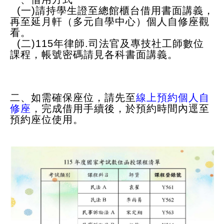
(一)請
持學生證
至總館櫃台借用書面講義，
再至延月軒（
多元自學中心）個人自修座觀
看。
(二)
115年律師.司法官及專技社工師數位
課程
，帳號密碼請見各科書面講義。
二、
如需確保座位，請先至
線上預約個人自
修座
，
完成借用手續後，於預約時間內逕至
預約座位使用。