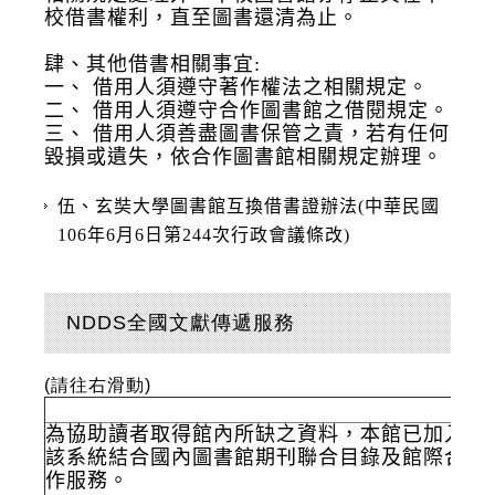
校借書權利，直至圖書還清為止。
肆、其他借書相關事宜:
一、
借用人須遵守著作權法之相關規定。
二、
借用人須遵守合作圖書館之借閱規定。
三、
借用人須善盡圖書保管之責，若有任何
毀損或遺失，依合作圖書館相關規定辦理。
伍、玄奘大學圖書館互換借書證辦法(中華民國
106年6月6日第244次行政會議條改)
NDDS全國文獻傳遞服務
(請往右滑動)
為協助讀者取得館內所缺之資料，本館已加入「
該系統結合國內圖書館期刊聯合目錄及館際合作
作服務。