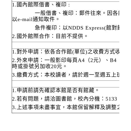
1.國內館際借書、複印
：
一般借書、複印：郵件往來。因各館處理資料
以e-mail通知取件。
急件複印：以NDDS Express(館對館文
2.國外館際合作：目前不提供。
1.對外申請：依各合作館(單位)之收費方式收費
2.外來申請：一般影印每頁A4（2元）、B4（2
時或掛號另加收20元
。
3.繳費方式：本校讀者，請於週一至週五上班時間(8
1.申請前請先確認本館是否有館藏。
2.若有問題，請洽圖書館，校內分機：5133
3.上述事項未盡事宜，本館保留解釋及調整之權