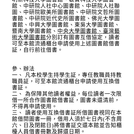
館、中研院人社中心圖書館、中研院人社聯
圖、中研院歐美所圖書館、中研院文哲所圖
書館、中研院近代史所圖書館、佛光大學圖
書館、中興大學圖書館、東吳大學圖書館、
暨南大學圖書館、
中央大學圖書館、臺灣藝
術大學圖書館
分別訂有圖書互借協定，讀者
可至本館流通櫃台申請使用上述圖書館借書
証，自行前往借書。
參、辦法
一、
凡本校學生持學生証，專任教職員持教
職員証，可至本館流通櫃台申請使用互換借
書証。
二、
為保障其他讀者權益，每位讀者一次限
借一所合作圖書館借書証，圖書未還清前，
不得再申請使用。
三、
讀者使用互換借書証所借圖書視同在本
館借閱圖書一冊，借用人須於七日內(不含周
六、日及閉館日)將借書証交還本館並告知櫃
檯人員借書冊數及歸還日期。