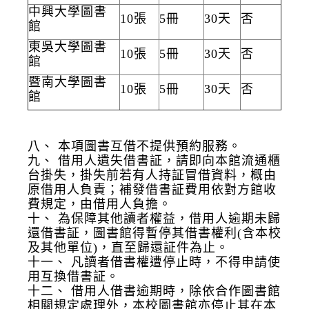
中興大學圖書
10張
5冊
30天
否
館
東吳大學圖書
10張
5冊
30天
否
館
暨南大學圖書
10張
5冊
30天
否
館
八、
本項圖書互借不提供預約服務。
九、
借用人遺失借書証，請即向本館流通櫃
台掛失，掛失前若有人持証冒借資料，概由
原借用人負責；補發借書証費用依對方館收
費規定，由借用人負擔。
十、
為保障其他讀者權益，借用人逾期未歸
還借書証，圖書館得暫停其借書權利(含本校
及其他單位)，直至歸還証件為止。
十一、
凡讀者借書權遭停止時，不得申請使
用互換借書証。
十二、
借用人借書逾期時，除依合作圖書館
相關規定處理外，本校圖書館亦停止其在本