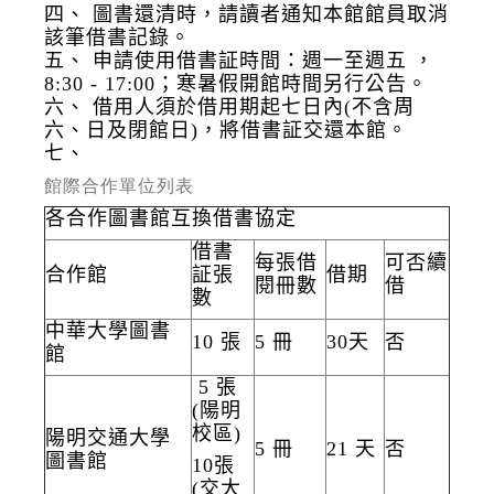
四、
圖書還清時，請讀者通知本館館員取消
該筆借書記錄。
五、
申請使用借書証時間：週一至週五 ，
8:30 - 17:00；寒暑假開館時間另行公告。
六、
借用人須於借用期起七日內(不含周
六、日及閉館日)，將借書証交還本館。
七、
館際合作單位列表
各合作圖書館互換借書協定
借書
每張借
可否續
合作館
証張
借期
閱冊數
借
數
中華大學圖書
10 張
5 冊
30天
否
館
5 張
(陽明
校區)
陽明交通大學
5 冊
21 天
否
圖書館
10張
(交大