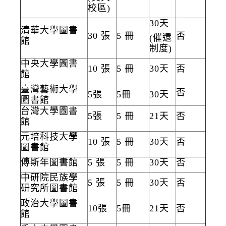
校區)
30天
清華大學圖書
30 張
5 冊
否
(催還
館
制度)
中央大學圖書
10 張
5 冊
30天
否
館
臺灣藝術大學
否
5張
5冊
30天
圖書館
台灣大學圖書
5張
5 冊
21天
否
館
元培科技大學
10 張
5 冊
30天
否
圖書館
傅斯年圖書館
5 張
5 冊
30天
否
中研院民族學
5 張
5 冊
30天
否
研究所圖書館
政治大學圖書
10張
5冊
21天
否
館