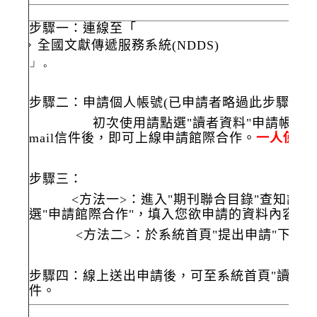
步驟一：連線至「
全國文獻傳遞服務系統(NDDS)
」。
步驟二：申請個人帳號(已申請者略過此步驟)
初次使用請點選"讀者資料"申請帳號，依畫面
mail信件後，即可上線申請館際合作。
一人僅能
步驟三：
<方法一>：進入"期刊聯合目錄"查知該期
選"申請館際合作"，填入您欲申請的資料內容即
<方法二>：於系統首頁"提出申請"下點選
步驟四：線上送出申請後，可至系統首頁"讀者資料
件。