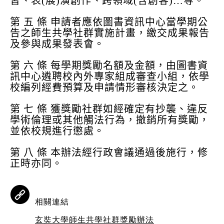
習、表(展)演創作、跨領域(含創客)…等。
第 五 條 申請者應依圖書資訊中心當學期公
告之師生共學社群實施計畫，繳交成果報告
及參與成果發表會。
第 六 條 每學期獎勵名額及金額，由圖書資
訊中心遴聘校內外專家組成審查小組，依學
校編列經費預算及申請情形審核決定之。
第 七 條 獲獎勵社群如經確定有抄襲、違反
學術倫理或其他觸法行為，撤銷所有獎勵，
並依校規進行懲處。
第 八 條 本辦法經行政會議通過後施行，修
正時亦同。
相關連結
玄奘大學師生共學社群獎勵辦法