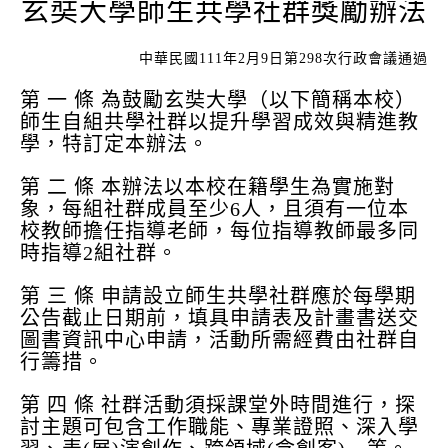
玄奘大學師生共學社群獎勵辦法
中華民國111年2月9日第298次行政會議通過
第 一 條 為鼓勵玄奘大學（以下簡稱本校）
師生自組共學社群以提升學習成效與精進教
學，特訂定本辦法。
第 二 條 本辦法以本校在籍學生為實施對
象，每組社群成員至少6人，且須有一位本
校教師擔任指導老師，每位指導教師最多同
時指導2組社群。
第 三 條 申請設立師生共學社群應於每學期
公告截止日期前，填具申請表及計畫書送交
圖書資訊中心申請，活動所需經費由社群自
行籌措。
第 四 條 社群活動須採課堂外時間進行，探
討主題可包含工作職能、專業證照、深入學