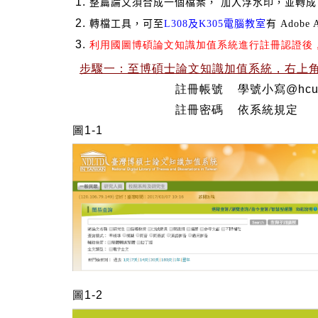
整篇論文須合成一個檔案， 加入浮水印，並轉成
轉檔工具，可至
L308及K305電腦教室
有 Adobe
利用國圖博碩論文知識加值系統進行註冊認證後
步驟一：至博碩士論文知識加值系統，右上
註冊帳號 學號小寫@hcu.edu
註冊密碼 依系統規定
圖1-1
圖1-2