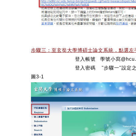
步驟三：至玄奘大學博碩士論文系統，點選左手
登入帳號 學號小寫@hcu.edu
登入密碼 "步驟一"設定之
圖3-1