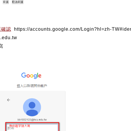
選確認
https://accounts.google.com/Login?hl=zh-TW#iden
.tw
寫