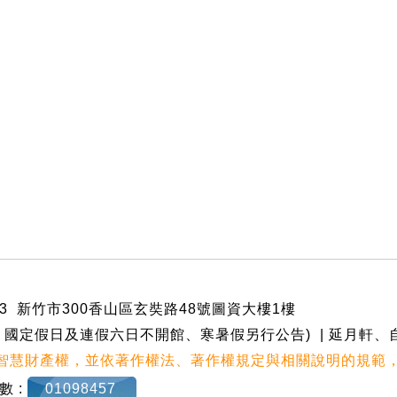
5#5133 新竹市300香山區玄奘路48號圖資大樓1樓
:00(元旦、國定假日及連假六日不開館、寒暑假另行公告) | 延月軒
智慧財產權，並依著作權法、著作權規定與相關說明的規範
數 :
01098457