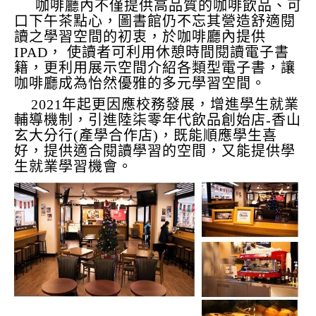
咖啡廳內不僅提供高品質的咖啡飲品、可
口下午茶點心，圖書館仍不忘其營造舒適閱
讀之學習空間的初衷，於咖啡廳內提供
IPAD， 使讀者可利用休憩時間閱讀電子書
籍，更利用展示空間介紹各類型電子書，讓
咖啡廳成為怡然優雅的多元學習空間。
2021年起更因應校務發展，增進學生就業
輔導機制，引進陸柒零年代飲品創始店-香山
玄大分行(產學合作店)，既能順應學生喜
好，提供適合閱讀學習的空間，又能提供學
生就業學習機會。