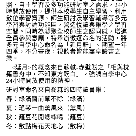
照、自主學習及多功能研討室之需求，24小
時開放使用，提供本校學生自主學習、利用
數位學習資源、師生研討及學習輔導等多元
學習與討論功能區，營造悅讀與樂學之學習
空間。同時為凝聚全校師生之認同感，增進
全員參與意願，特舉辦徵選命名的活動，將
多元自學中心命名為「延月軒」。期望一年
四季，不分晝夜，視聽者皆能盡享讀書之
樂。
<延月>的概念來自蘇軾-赤壁賦之「相與枕
籍書舟中，不知東方既白」。強調自學中心
24小時開放使用的精神
。
研討室命名來自翁森的四時讀書樂：
春：綠滿窗前草不除（綠滿）
夏：瑤琴一曲薰風來（薰風）
秋：籬豆花開蟋蟀鳴（籬豆）
冬：數點梅花天地心（數梅）