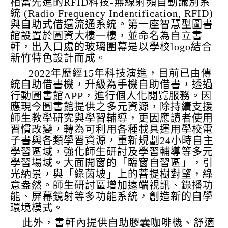
相當先進的RFID科技-無線射頻自動識別系
統 (Radio Frequency Indentification, RFID)
與自助式借還流通系統。第一座智慧型圖書
館設置於圖資大樓一樓，並命名為自立書
軒，出入口處的玻璃圍幕是以學校logo結合
新竹特色設計而成。
2022年歷經15年科技演進，目前已由傳
統自助借書機，升級為手機自助借書，透過
行動圖書館APP，進行個人化閱覽服務。
因
應現今圖書館提供之多元資源，除持續支援
師生教學研究與學習輔導，更因應讀者使用
習慣改變，轉為可利用各種載具運用學校電
子書與各類學習資源，重新規劃24小時自主
學習區域，強化師生研討及學習輔導等多元
學習場域。大面開窗的「臨窗自習區」，引
光納景，與「綠茵坡」上的菩提樹對望，綠
意盎然。師生研討區增加遠端視訊、錄播功
能、屏幕鏡射等多功能系統，創造新的自學
環境模式。
此外，書軒內提供自助膠囊咖啡機、舒適