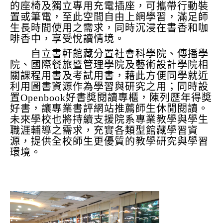
的座椅及獨立專用充電插座，可攜帶行動裝
置或筆電，至此空間自由上網學習，滿足師
生長時間使用之需求，同時沉浸在書香和咖
啡香中，享受悅讀情境。
自立書軒館藏
分置社會科學院、傳播學
院、國際餐旅暨管理學院及藝術設計學院相
關課程用書及考試用書，藉此方便同學就近
利用圖書資源作為學習與研究之用；同時設
置Openbook好書奬閱讀專櫃，陳列歷年得奬
好書，讓專業書評網站推薦師生休閒閱讀。
未來學校也將持續支援院系專業教學與學生
職涯輔導之需求，充實各類型館藏學習資
源，提供全校師生更優質的教學研究與學習
環境。