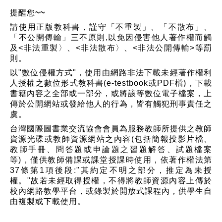
提醒您~~
請使用正版教科書，謹守「不重製」、「不散布」、
「不公開傳輸」三不原則,以免因侵害他人著作權而觸
及<非法重製〉、<非法散布〉、<非法公開傳輸>等罰
則。
以"數位侵權方式"，使用由網路非法下載未經著作權利
人授權之數位形式教科書(e-testbook或PDF檔)，下載
書籍內容之全部或一部分，或將該等數位電子檔案，上
傳於公開網站或發給他人的行為，皆有觸犯刑事責任之
虞。
台灣國際圖書業交流協會會員為服務教師所提供之教師
資源光碟或教師資源網站之內容(包括簡報投影片檔、
教師手冊、問答題或申論題之習題解答、試題檔案
等)，僅供教師備課或課堂授課時使用，依著作權法第
37條第1項後段:"其約定不明之部分，推定為未授
權。"故若未經取得授權，不得將教師資源內容上傳於
校內網路教學平台，或錄製於開放式課程內，供學生自
由複製或下載使用。