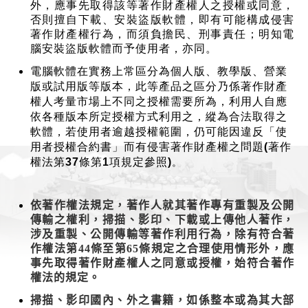
外，應事先取得該等著作財產權人之授權或同意，
否則擅自下載、安裝盜版軟體，即有可能構成侵害
著作財產權行為，而須負擔民、刑事責任；明知電
腦安裝盜版軟體而予使用者，亦同。
電腦軟體在實務上常區分為個人版、教學版、營業
版或試用版等版本，此等產品之區分乃係著作財產
權人考量市場上不同之授權需要所為，利用人自應
依各種版本所定授權方式利用之，縱為合法取得之
軟體，若使用者逾越授權範圍，仍可能因違反「使
用者授權合約書」而有侵害著作財產權之問題(著作
權法第37條第1項規定參照)
。
依著作權法規定，著作人就其著作專有重製及公開
傳輸之權利，掃描、影印、下載或上傳他人著作，
涉及重製、公開傳輸等著作利用行為，除有符合著
作權法第44條至第65條規定之合理使用情形外，應
事先取得著作財產權人之同意或授權，始符合著作
權法的規定。
掃描、影印國內、外之書籍，如係整本或為其大部