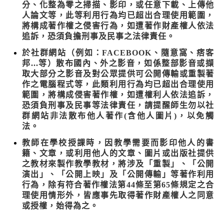
分、化整為零之掃描、影印，或任意下載、上傳他
人論文等，此等利用行為均已超出合理使用範圍，
將構成著作權之侵害行為，如遭著作財產權人依法
追訴，恐須負擔刑事及民事之法律責任。
於社群網站（例如：FACEBOOK、隨意窩、痞客
邦...等）散布國內、外之影音，如係整部影音或擷
取大部分之影音及對公眾提供可公開傳輸或重製著
作之電腦程式等，此類利用行為均已超出合理使用
範圍，將構成侵害著作權，如遭權利人依法追訴，
恐須負刑事及民事等法律責任，請提醒師生勿以社
群網站非法散布他人著作(含他人圖片)，以免觸
法。
教師在學校授課時，因教學需要而影印他人的書
籍、文章，或利用他人的文章、圖片或出版社提供
之教材來製作教學教材，將涉及「重製」、「公開
演出」、「公開上映」及「公開傳輸」等著作利用
行為，除有符合著作權法第44條至第65條規定之合
理使用情形外，皆應事先取得著作財產權人之同意
或授權，始得為之。