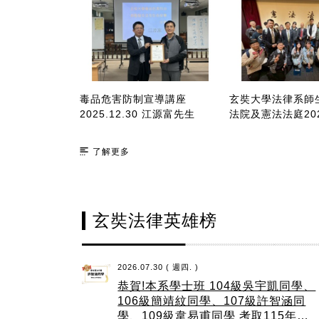
「跨域共構的司法
毒品危害防制宣導講座
玄奘大學法律系師
、法律與社會工
2025.12.30 江源富先生
法院及憲法法庭2025
術研討會
了解更多
玄奘法律英雄榜
2026.07.30 ( 週四. )
恭賀!本系學士班 104級吳宇凱同學、
106級簡靖紋同學、107級許智涵同
學、109級韋易甫同學 考取115年地