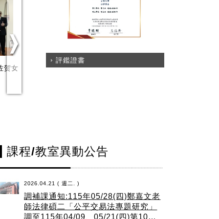
評鑑證書
本佐贺女
20250226日本國際關西大學
20260414「跨域共構的司
師生一行參訪與法律系教師座
新視野：科技、法律與社會
談
作的對話」學術研討會
課程/教室異動公告
2026.04.21 ( 週二. )
調補課通知:115年05/28(四)鄭嘉文老
師法律碩二「公平交易法專題研究」
調至115年04/09、05/21(四)第10