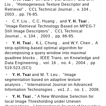
Liu， "Homogeneous Texture Descriptor and
Retrieval"， CCL Technical Journal， v. 104，
2003， pp. 76-85.
‧ C.Y. Liu， C.C. Huang， and
Y. H. Tsai
，
"Image Retrieval Technology Based on MPEG-7
Still Image Descriptors"， CCL Technical
Journal， v. 104， 2003， pp. 86-95.
‧
Y. H. Tsai
， K.L. Chung， and W.Y. Chen， A
strip-splitting-based optimal algorithm for
decomposing a query window into maximal
quadtree blocks， IEEE Trans. on Knowledge and
Data Engineering， vol. 16， no. 4， 2004， pp
519-523.(SCI)
‧
Y. H. Tsai
and W. T. Leu， "Image
segmentation based on adaptive texture
analysis，" International Journal on Advanced
Information Technologies， vo1. 2， no. 1， 2008.
‧
Y. H. Tsai
，" A New Wiondow Selection for
local Image Thresholding under Uneven