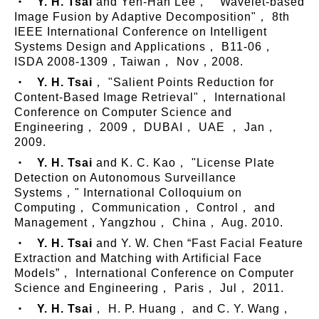
‧
Y. H. Tsai
and Yen-Han Lee， " Wavelet-based
Image Fusion by Adaptive Decomposition"， 8th
IEEE International Conference on Intelligent
Systems Design and Applications， B11-06，
ISDA 2008-1309，Taiwan， Nov，2008.
‧
Y. H. Tsai
， "Salient Points Reduction for
Content-Based Image Retrieval"， International
Conference on Computer Science and
Engineering， 2009， DUBAI， UAE ， Jan，
2009.
‧
Y. H. Tsai
and K. C. Kao， "License Plate
Detection on Autonomous Surveillance
Systems，" International Colloquium on
Computing， Communication， Control， and
Management，Yangzhou， China， Aug. 2010.
‧
Y. H. Tsai
and Y. W. Chen “Fast Facial Feature
Extraction and Matching with Artificial Face
Models”， International Conference on Computer
Science and Engineering， Paris， Jul， 2011.
‧
Y. H. Tsai
， H. P. Huang， and C. Y. Wang，