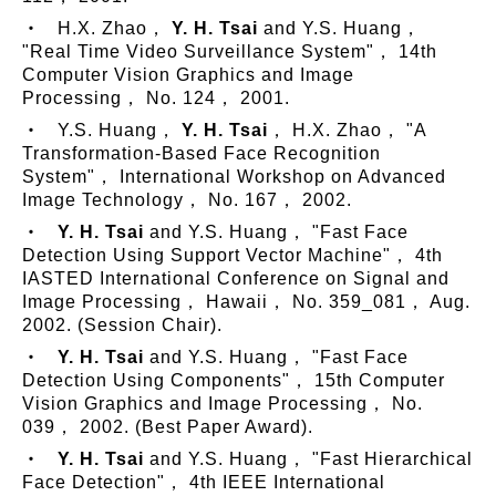
‧ H.X. Zhao，
Y. H. Tsai
and Y.S. Huang，
"Real Time Video Surveillance System"， 14th
Computer Vision Graphics and Image
Processing， No. 124， 2001.
‧ Y.S. Huang，
Y. H. Tsai
， H.X. Zhao， "A
Transformation-Based Face Recognition
System"， International Workshop on Advanced
Image Technology， No. 167， 2002.
‧
Y. H. Tsai
and Y.S. Huang， "Fast Face
Detection Using Support Vector Machine"， 4th
IASTED International Conference on Signal and
Image Processing， Hawaii， No. 359_081， Aug.
2002. (Session Chair).
‧
Y. H. Tsai
and Y.S. Huang， "Fast Face
Detection Using Components"， 15th Computer
Vision Graphics and Image Processing， No.
039， 2002. (Best Paper Award).
‧
Y. H. Tsai
and Y.S. Huang， "Fast Hierarchical
Face Detection"， 4th IEEE International