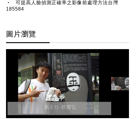
‧ 可提高人臉偵測正確率之影像前處理方法台灣
185584
圖片瀏覽
系主任-蔡耀弘