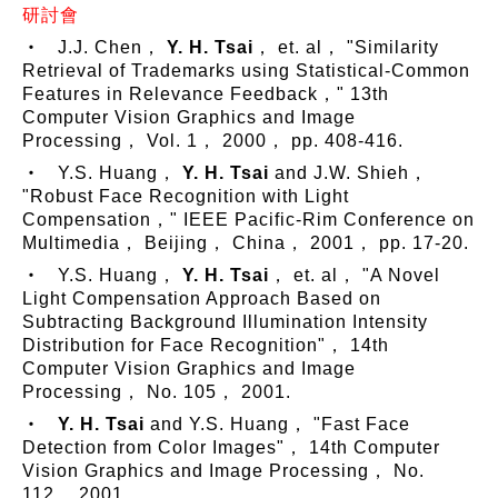
研討會
‧ J.J. Chen，
Y. H. Tsai
， et. al， "Similarity
Retrieval of Trademarks using Statistical-Common
Features in Relevance Feedback，" 13th
Computer Vision Graphics and Image
Processing， Vol. 1， 2000， pp. 408-416.
‧ Y.S. Huang，
Y. H. Tsai
and J.W. Shieh，
"Robust Face Recognition with Light
Compensation，" IEEE Pacific-Rim Conference on
Multimedia， Beijing， China， 2001， pp. 17-20.
‧ Y.S. Huang，
Y. H. Tsai
， et. al， "A Novel
Light Compensation Approach Based on
Subtracting Background Illumination Intensity
Distribution for Face Recognition"， 14th
Computer Vision Graphics and Image
Processing， No. 105， 2001.
‧
Y. H. Tsai
and Y.S. Huang， "Fast Face
Detection from Color Images"， 14th Computer
Vision Graphics and Image Processing， No.
112， 2001.