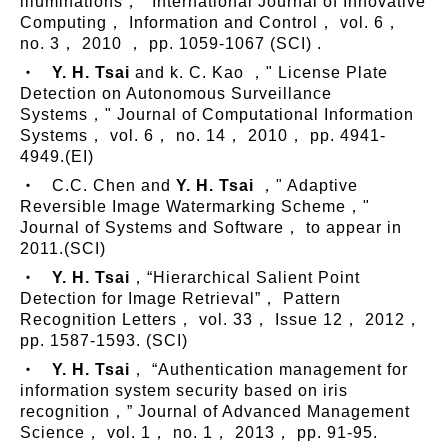
illuminations，" International Journal of Innovative
Computing， Information and Control， vol. 6，
no. 3， 2010 ， pp. 1059-1067 (SCI) .
‧
Y. H. Tsai
and k. C. Kao ，" License Plate
Detection on Autonomous Surveillance
Systems，" Journal of Computational Information
Systems， vol. 6， no. 14， 2010， pp. 4941-
4949.(EI)
‧ C.C. Chen and
Y. H. Tsai
，" Adaptive
Reversible Image Watermarking Scheme，"
Journal of Systems and Software， to appear in
2011.(SCI)
‧
Y. H. Tsai
，“Hierarchical Salient Point
Detection for Image Retrieval”， Pattern
Recognition Letters， vol. 33， Issue 12， 2012，
pp. 1587-1593. (SCI)
‧
Y. H. Tsai
， “Authentication management for
information system security based on iris
recognition，” Journal of Advanced Management
Science， vol. 1， no. 1， 2013， pp. 91-95.