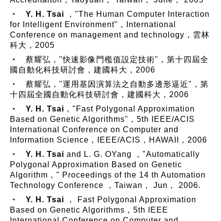
‧
Y. H. Tsai
，"The Human Computer Interaction
for Intelligent Environment"，International
Conference on management and technology，雲林
科大，2005
‧
蔡耀弘
，"快速影像門檻值設定技術"，第十四屆全
國自動化科技研討會，建國科大，2006
‧
蔡耀弘
，"運用基因演算法之自動多邊形逼近"，第
十四屆全國自動化科技研討會，建國科大，2006
‧
Y. H. Tsai
，"Fast Polygonal Approximation
Based on Genetic Algorithms"，5th IEEE/ACIS
International Conference on Computer and
Information Science，IEEE/ACIS，HAWAII，2006
‧
Y. H. Tsai
and L. G. OYang ，"Automatically
Polygonal Approximation Based on Genetic
Algorithm，" Proceedings of the 14 th Automation
Technology Conference ，Taiwan， Jun， 2006.
‧
Y. H. Tsai
， Fast Polygonal Approximation
Based on Genetic Algorithms，5th IEEE
International Conference on Computer and