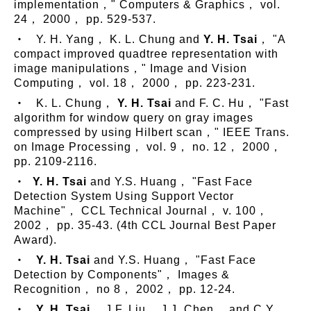
implementation，" Computers & Graphics， vol.
24， 2000， pp. 529-537.
‧ Y. H. Yang， K. L. Chung and
Y. H. Tsai
， "A
compact improved quadtree representation with
image manipulations，" Image and Vision
Computing， vol. 18， 2000， pp. 223-231.
‧ K. L. Chung，
Y. H. Tsai
and F. C. Hu， "Fast
algorithm for window query on gray images
compressed by using Hilbert scan，" IEEE Trans.
on Image Processing， vol. 9， no. 12， 2000，
pp. 2109-2116.
‧
Y. H. Tsai
and Y.S. Huang， "Fast Face
Detection System Using Support Vector
Machine"， CCL Technical Journal， v. 100，
2002， pp. 35-43. (4th CCL Journal Best Paper
Award).
‧
Y. H. Tsai
and Y.S. Huang， "Fast Face
Detection by Components"， Images &
Recognition， no 8， 2002， pp. 12-24.
‧
Y. H. Tsai
， J.F. Liu， J.J. Chen， and C.Y.