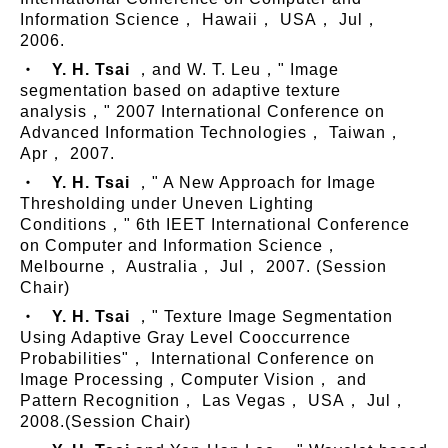
Information Science， Hawaii， USA， Jul，
2006.
‧
Y. H. Tsai
，and W. T. Leu，" Image
segmentation based on adaptive texture
analysis，" 2007 International Conference on
Advanced Information Technologies， Taiwan，
Apr， 2007.
‧
Y. H. Tsai
，" A New Approach for Image
Thresholding under Uneven Lighting
Conditions，" 6th IEET International Conference
on Computer and Information Science，
Melbourne， Australia， Jul， 2007. (Session
Chair)
‧
Y. H. Tsai
，" Texture Image Segmentation
Using Adaptive Gray Level Cooccurrence
Probabilities"， International Conference on
Image Processing，Computer Vision， and
Pattern Recognition， Las Vegas， USA， Jul，
2008.(Session Chair)