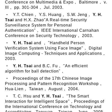
Conference on Multimedia & Expo， Baltimore， v.
III， pp. 301-304， Jul. 2003.
‧ Y.T. Chien， Y.S. Huang， S.W. Jeng，
Y. H.
Tsai
and H.X. Zhao"A Real-time Security
Surveillance System for Personal
Authentication"， IEEE International Carnahan
Conference on Security Technology， 2003.
‧
Y. H. Tsai
and ， "Handheld Person
Verification System Using Face Image"， Digital
Image Computing - Techniques and Applications，
2003.
‧
Y. H. Tsai
and B.C. Fu， "An efficient
algorithm for ball detection"，
‧ Proceedings of the 17th Chinese Image
Processing and Pattern Recognition Workshop，
Hua-Lien， Taiwan， August， 2004.
‧ T. C. Hsu and
Y. H. Tsai
， "The Smart
Interaction for Intelligent Space"，Proceedings of
the International Conference on Technology and
Accreditaiton，Taoyuan， Taiwan， June， 2005