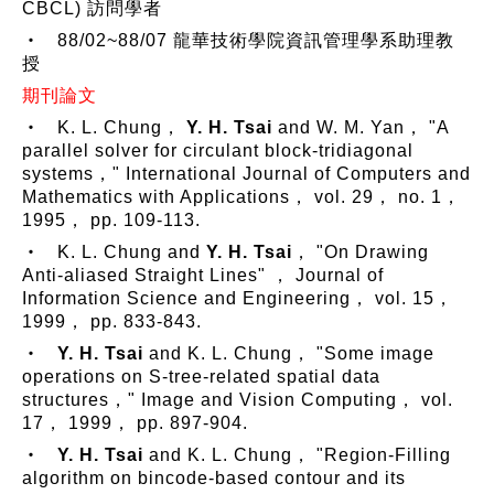
CBCL) 訪問學者
‧ 88/02~88/07 龍華技術學院資訊管理學系助理教
授
期刊論文
‧ K. L. Chung，
Y. H. Tsai
and W. M. Yan， "A
parallel solver for circulant block-tridiagonal
systems，" International Journal of Computers and
Mathematics with Applications， vol. 29， no. 1，
1995， pp. 109-113.
‧ K. L. Chung and
Y. H. Tsai
， "On Drawing
Anti-aliased Straight Lines" ， Journal of
Information Science and Engineering， vol. 15，
1999， pp. 833-843.
‧
Y. H. Tsai
and K. L. Chung， "Some image
operations on S-tree-related spatial data
structures，" Image and Vision Computing， vol.
17， 1999， pp. 897-904.
‧
Y. H. Tsai
and K. L. Chung， "Region-Filling
algorithm on bincode-based contour and its