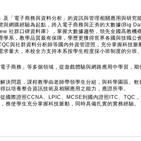
」及「電子商務與資料分析」的資訊與管理相關應用與研究
與網購經驗為起點，跨入電子商務與正夯的大數據(Big Da
iew 社群口碑資料庫》，掌握大數據趨勢，領先全國高教
理學系，教學品質最有保障，學歷更獲得世界各國與技職公
TC、TQC與社群資料分析師等國內外資管證照，充分掌握科
需求量大，本校全力支持本系按學生程度採小班制度的分班
「電子商務」等多個領域，從遊戲體驗與網路應用中學習，期
與解決問題，課程教學由老師帶領學生分組，與科學園區、軟
生得以培養整合資訊技術及相關應用之能力，應證所學。
國際證照CCNA、LPIC、MCSE到國內證照ITC、TQ
中，務使學生充分掌握科技脈動，同時具備扎實的實務經驗。