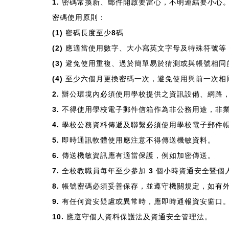
1. 密碼常換新、郵件開啟要當心，不明連結要小心
密碼使用原則：
(1) 密碼長度至少8碼
(2) 應適當使用數字、大小寫英文字母及特殊符號等
(3) 避免使用重複、過於簡單易於猜測或與帳號相
(4) 至少六個月更換密碼一次，避免使用與前一次相
2. 辦公環境內必須使用學校提供之資訊設備、網
3. 不得使用學校電子郵件信箱作為非公務用途，
4. 學校公務資料傳遞及聯繫必須使用學校電子郵件
5. 即時通訊軟體使用應注意不得傳送機敏資料。
6. 傳送機敏資訊應有適當保護，例如加密傳送。
7. 全校教職員每年至少參加 3 個小時資通安全暨
8. 帳號密碼必須妥善保存，並遵守機關規定，如有
9. 有任何資安疑慮或異常時，應即時通報資安窗口
10. 應遵守個人資料保護法及資通安全管理法。