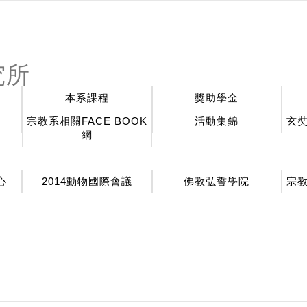
:::
究所
本系課程
獎助學金
宗教系相關FACE BOOK
活動集錦
玄
網
心
2014動物國際會議
佛教弘誓學院
宗