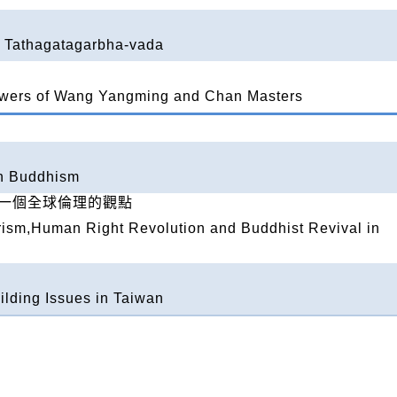
d Tathagatagarbha-vada
lowers of Wang Yangming and Chan Masters
an Buddhism
一個全球倫理的觀點
rism,Human Right Revolution and Buddhist Revival in
ilding Issues in Taiwan