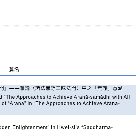
篇名
門」
——
兼論〈諸法無諍三昧法門〉中之「無諍」意涵
d “The Approaches to Achieve Aranā-samādhi with All
 “Aranā” in “The Approaches to Achieve Aranā-
dden Enlightenment” in Hwei-si’s “Saddharma-