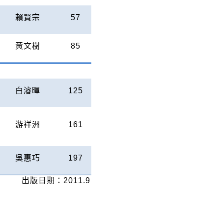
賴賢宗
57
黃文樹
85
白濬暉
125
游祥洲
161
吳惠巧
197
出版日期：
2011.9