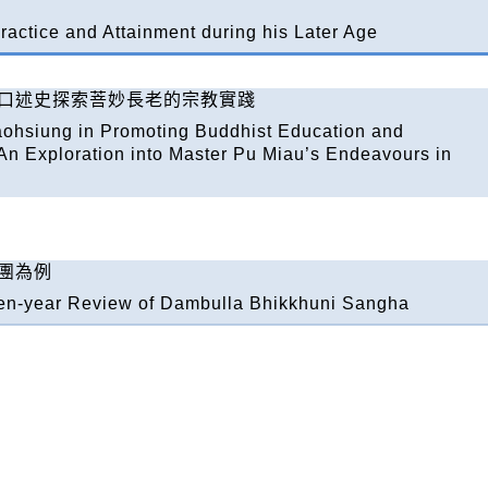
ractice and Attainment during his Later Age
口述史探索菩妙長老的宗教實踐
aohsiung in Promoting Buddhist Education and
An Exploration into Master Pu Miau’s Endeavours in
團為例
Ten-year Review of Dambulla Bhikkhuni Sangha