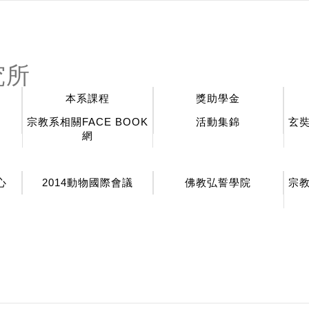
:::
究所
本系課程
獎助學金
宗教系相關FACE BOOK
活動集錦
玄
網
心
2014動物國際會議
佛教弘誓學院
宗