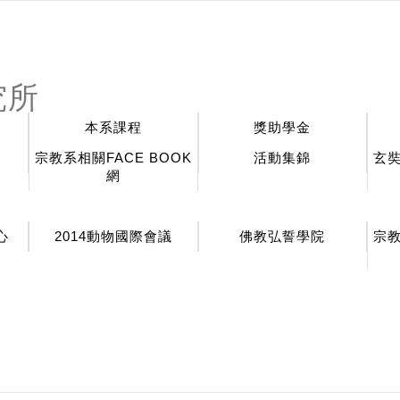
:::
究所
本系課程
獎助學金
宗教系相關FACE BOOK
活動集錦
玄
網
心
2014動物國際會議
佛教弘誓學院
宗