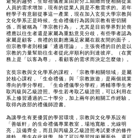
避免的趨勢，生命禮儀產業由於分工細緻而使相關從業
人員的需求增加，現有的從業人員是不敷需求的。若年
輕學子有意願從事這一產業，現在加入玄奘大學宗教與
文化學系正是時候。生命禮儀行為因與宗教有密切關
係，而被稱為「準宗教行為」，尤其是目前學界對於喪
禮應以往生者還是家屬為重點意見分歧，有些學者認為
家屬是顧客，喪禮的規劃應滿足家屬在親友間的面子，
但宗教學者則根據「通過理論」，主張喪禮的目的是以
宗教的力量幫助往生者從此岸順利的到達彼岸。（在實
務上是「以客為尊」，看顧客的需求而決定怎麼做）。
玄奘宗教與文化學系的課程，「宗教學相關領域」是屬
於核心課程，「生命禮儀」與「宗教旅遊」是兩個就業
導向的學分學程。「生命禮儀學分學程」將輔導學生考
取丙級與乙級證照。學生若考取乙級證照，可以利用在
系上修習通過的二十學分，加上兩年的相關工作經驗，
取得內政部的禮儀師證書。
為讓學生有更優質的學習環境，宗教與文化學系設有
「善皈軒」的生命禮儀專業教室，場地寬敞，光線明
亮，設備齊全，而且與丙級及乙級證照考試要求的條件
接軌。學生在此就學，除了可以學習技術層面外，還可