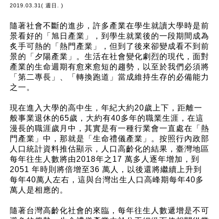
2019.03.31( 週日. )
隨著社會不斷的進步，許多產業在學生就讀大學時是前
景看好的「旭日產業」，到學生就業後的一段期間成為
炙手可熱的「熱門產業」，但到了後來卻變成看不到前
景的「夕陽產業」。生活在社會變化劇烈的現代，面對
產業的生命週期有愈來愈短的趨勢，以至於我們必須將
「第二專長」、「轉換跑道」當成維持生存的必備能力
之一。
現在進入大學的高中生，年紀大約20歲上下，距離一
般事業退休的65歲，大約有40多年的職業生涯，在這
漫長的職涯歲月中，其實是有一種行業會一直處在「熱
門產業」中，那就是「生命禮儀產業」。按照行內政部
人口統計資料推估顯示，人口高齡化的結果，臺灣地區
每年往生人數將由2018年之17 萬多人逐年增加，到
2051 年時則將倍增至36 萬人，以後還將繼續上升到
每年40萬人左右，這與台灣出生人口高峰期每年40多
萬人是相應的。
隨著台灣高齡化社會的來臨，每年往生人數遞增是不可