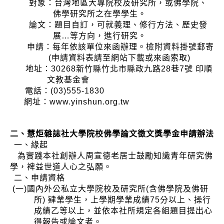
對象：台灣地區大專院校及研究所，或佛學院、
佛學研究所之在學學生。
論文：題目自訂，可就義理、修行方法、歷史發
展…等方向，進行研究。
申請：每年依該單位來函辦理。檢附資料掛號郵寄
(申請資料表請至網站下載或來函索取)
地址：30268新竹縣竹北市縣政九路28巷7號 印順
文教基金會
電話：(03)555-1830
網址：
www.yinshun.org.tw
二、慧炬雜誌社大學院校佛學論文徵文獎學金申請辦法
一、緣起
為實踐本社創辦人周宣德老居士鼓勵知識青年研究佛
學，裨益世道人心之弘願。
二、申請資格
(一)國內外公私立大學院校及研究所(含佛學院及佛研
所) 肄業學生，上學期學業成績75分以上、操行
成績乙等以上，並依本社所規定各組題目提出心
得報告或論文者。