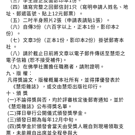
（三）學生證正反面影印本1份。
（四）填寫完整之回郵信封1只（寫明申請人姓名、地
址、郵遞區號、貼上12元郵票）。
（五）二吋半身照片2張（申請表請貼1張）。
（六）自傳3份（六百字以上，正本1份，影印本2
份）。
（七）文章3份（正本1份，影印本2份）掛號郵寄本
社 。
（八）請於截止日前將文章以電子郵件傳送至慧炬之
電子信箱 (恕不接受補件)。
（九）在佛學社團擔任職務者，請附證明。
九、版 權：
凡得獎論文，版權概屬本社所有，並得擇優發表於
《慧炬雜誌》，或交由慧炬出版社印行。
十、頒 獎
(一)不論得獎與否，均於評審核定後郵寄通知，並於
《慧炬雜誌》公布得獎名單。
(二)擇日舉行公開儀式頒發獎學金。
(三)頒發日期為每年12月中旬。
(四)獎學金於頒發會當天由受獎人親自到現場領取支
票，未能親自出席並全程參與大