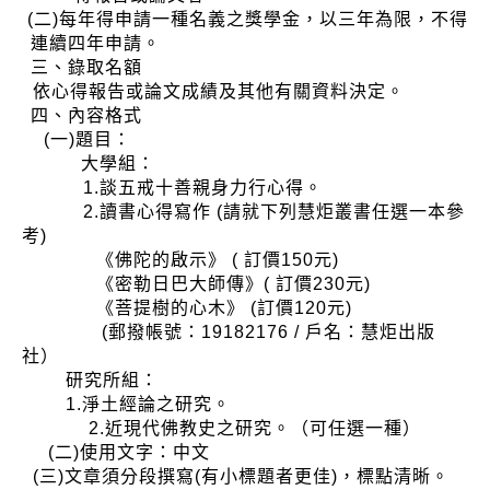
(二)每年得申請一種名義之獎學金，以三年為限，不得
連續四年申請。
三、錄取名額
依心得報告或論文成績及其他有關資料決定。
四、內容格式
(一)題目：
大學組：
1.談五戒十善親身力行心得。
2.讀書心得寫作 (請就下列慧炬叢書任選一本參
考)
《佛陀的啟示》 ( 訂價150元)
《密勒日巴大師傳》( 訂價230元)
《菩提樹的心木》 (訂價120元)
(郵撥帳號：19182176 / 戶名：慧炬出版
社）
研究所組：
1.淨土經論之研究。
2.近現代佛教史之研究。（可任選一種）
(二)使用文字：中文
(三)文章須分段撰寫(有小標題者更佳)，標點清晰。